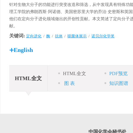
针对生物大分子的功能进行突变改造和筛选，从中发现具有特殊功能
理工学院的弗朗西斯·阿诺德、美国密苏里大学的乔治·史密斯和英
他们在定向分子进化领域做出的开创性贡献。本文简述了定向分子
献。
关键词:
定向进化
/
酶
/
抗体
/
噬菌体展示
/
诺贝尔化学奖
English
HTML全文
PDF预览
HTML全文
图
表
知识图谱
中国化学会秘书处